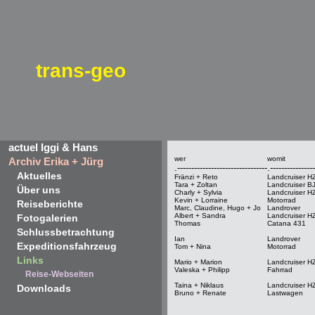
trans-geo
actuel Iggi & Hans
wer
womit
Archiv Erika + Jürg
.--------------------------------
.----------------
Aktuelles
Fränzi + Reto
Landcruiser H
Tara + Zoltan
Landcruiser B
Über uns
Charly + Sylvia
Landcruiser H
Kevin + Lorraine
Motorrad
Reiseberichte
Marc, Claudine, Hugo + Jo
Landrover
Albert + Sandra
Landcruiser H
Fotogalerien
Thomas
Catana 431
Schlussbetrachtung
Ian
Landrover
Expeditionsfahrzeug
Tom + Nina
Motorrad
Links
Mario + Marion
Landcruiser H
Valeska + Philipp
Fahrrad
Reise-Webseiten
Taina + Niklaus
Landcruiser H
Downloads
Bruno + Renate
Lastwagen