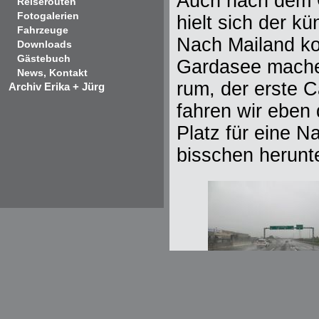
Auch nach dem G
Reiserouten
Fotogalerien
hielt sich der k
Fahrzeuge
Nach Mailand ko
Downloads
Gästebuch
Gardasee machen
News, Kontakt
rum, der erste 
Archiv Erika + Jürg
fahren wir eben
Platz für eine N
bisschen herunte
der Regen strömt